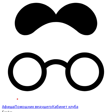
Афиша
Помощник ведущего
Кабинет клуба