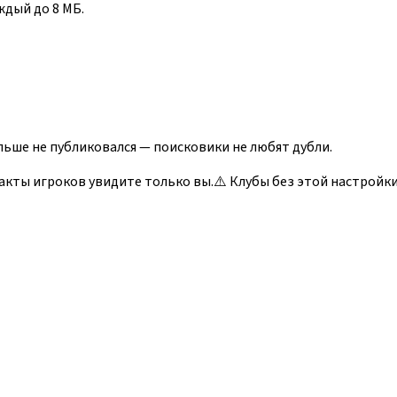
ждый до
8
МБ.
льше не публиковался — поисковики не любят дубли.
акты игроков увидите только вы.
⚠️ Клубы без этой настройк