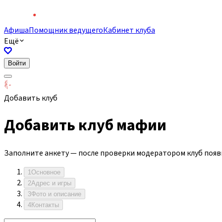
Афиша
Помощник ведущего
Кабинет клуба
Ещё
Войти
Добавить клуб
Добавить клуб мафии
Заполните анкету — после проверки модератором клуб появи
1
Основное
2
Адрес и игры
3
Фото и описание
4
Контакты