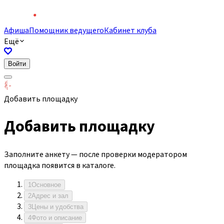
Афиша
Помощник ведущего
Кабинет клуба
Ещё
Войти
Добавить площадку
Добавить площадку
Заполните анкету — после проверки модератором
площадка появится в каталоге.
1
Основное
2
Адрес и зал
3
Цены и удобства
4
Фото и описание