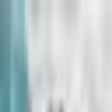
Афиша
Помощник ведущего
Кабинет клуба
Ещё
Войти
Города
/
Абакан
/
Игры
/
Для опытных
Игры в мафию для опытных
игроков в Абакане