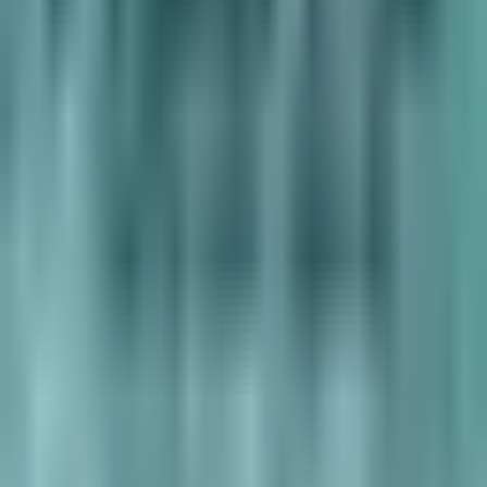
подсказки по фазам
Провести игру
→
сегодня
—
завтра
1 игра
пн
—
вт
—
ср
—
чт
—
пт
—
Завтра
·
воскресенье
18:00
9 авг
PALERMO
спорт
спортивная
Еженедельная игра в мафию
100
₽
Крылова 78
Частые вопросы
Сколько стоит игра в мафию в Абакане?
+
Сколько клубов проводят игры в мафию в Абакане?
+
Нужен ли опыт, чтобы прийти на игру?
+
Как записаться на игру в мафию?
+
Сколько длится одна игра?
+
Можно ли прийти на игру одному?
+