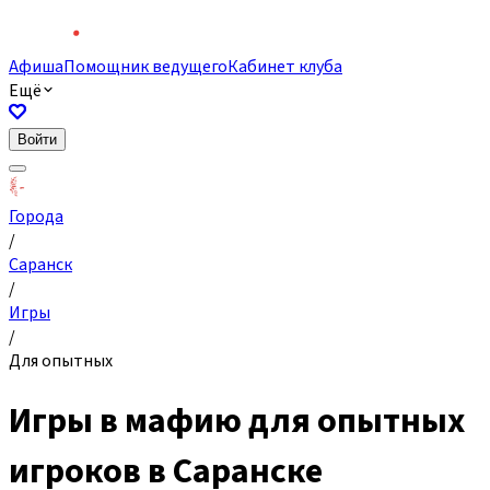
Афиша
Помощник ведущего
Кабинет клуба
Ещё
Войти
Города
/
Саранск
/
Игры
/
Для опытных
Игры в мафию для опытных
игроков в Саранске