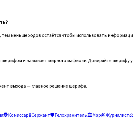
ть?
е, тем меньше ходов остаётся чтобы использовать информаци
я шерифом и называет мирного мафиози. Доверяйте шерифу у 
омент выхода — главное решение шерифа.
на
🕵️
Комиссар
🎖️
Сержант
🛡️
Телохранитель
🏛️
Мэр
📰
Журналист
⚖