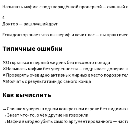
Называть мафию с подтверждённой проверкой — сильный хо
4
Доктор — ваш лучший друг
Если доктор знает что вы шериф и лечит вас — вы практиче
Типичные ошибки
✕
Открыться в первый же день без весомого повода
✕
Называть мафию без уверенности — подрывает доверие к
✕
Проверять очевидно активных мирных вместо подозрите
✕
Молчать с результатами до самого конца
Как вычислить
→
Слишком уверен в одном конкретном игроке без видимых
→
Знает что-то, о чём другие не говорили
→
Мафии выгодно убить самого аргументированного — част