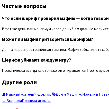
Частые вопросы
Что если шериф проверил мафию — когда говори
В тот же день или максимум через день. Чем дольше молчит
Может ли мафия притвориться шерифом?
Да — это распространённая тактика. Мафия «объявляет» себ
Шерифа убивают каждую игру?
Практически всегда как только он открывается. Поэтому м
Другие роли
👤
Мирный житель
🩺
Доктор
🎭
Дон
🔫
Мафия
🔪
Маньяк
💄
Пута
← Все роли
Правила игры →