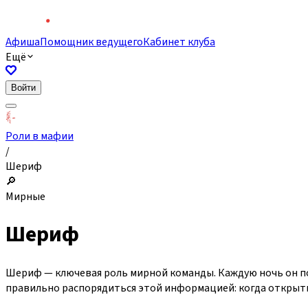
Афиша
Помощник ведущего
Кабинет клуба
Ещё
Войти
Роли в мафии
/
Шериф
🔎
Мирные
Шериф
Шериф — ключевая роль мирной команды. Каждую ночь он пол
правильно распорядиться этой информацией: когда открытьс