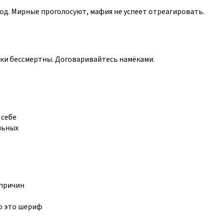
д. Мирные проголосуют, мафия не успеет отреагировать.
ски бессмертны. Договаривайтесь намёками.
 себе
льных
 причин
о это шериф