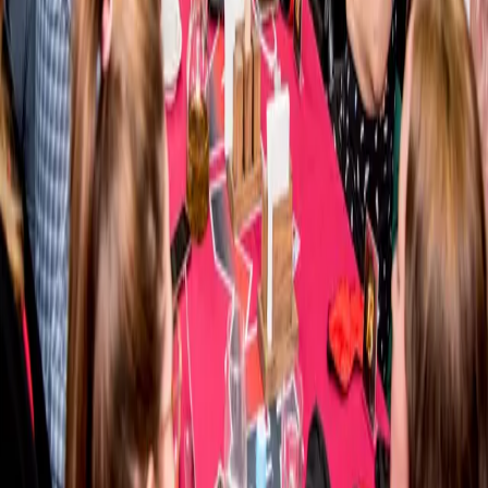
запись, рейтинги.
Расписание в Telegram
Игрокам
Клубы по городам
Правила игры
Роли в мафии
Термины
Сообщество
Рейтинг клубов
Турниры
Федерации
Новости
Блог
Мероприятия
Корпоративы