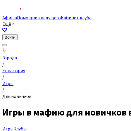
Афиша
Помощник ведущего
Кабинет клуба
Ещё
Войти
Города
/
Евпатория
/
Игры
/
Для новичков
Игры в мафию для новичков 
Игры
Клубы