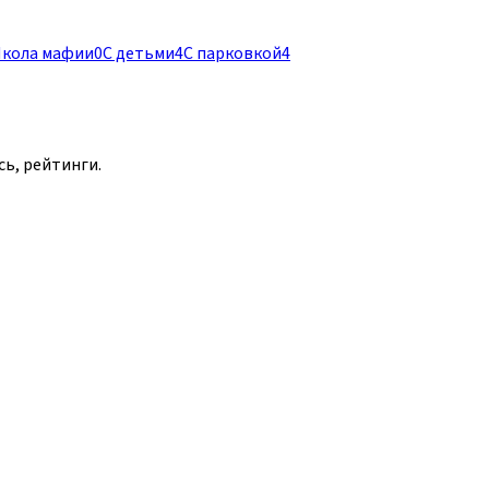
кола мафии
0
С детьми
4
С парковкой
4
сь, рейтинги.