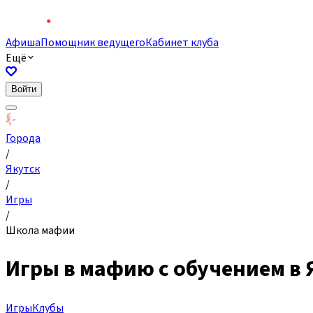
Афиша
Помощник ведущего
Кабинет клуба
Ещё
Войти
Города
/
Якутск
/
Игры
/
Школа мафии
Игры в мафию с обучением в 
Игры
Клубы