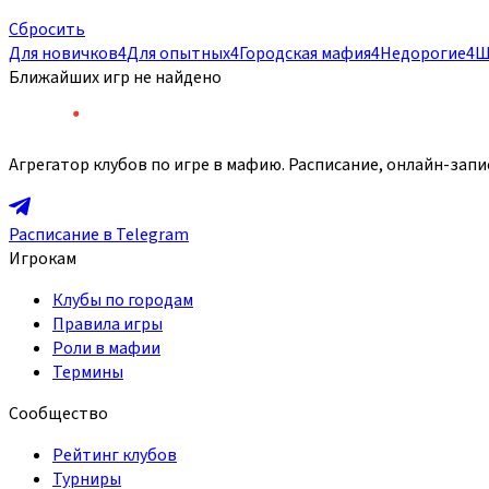
Сбросить
Для новичков
4
Для опытных
4
Городская мафия
4
Недорогие
4
Ш
Ближайших игр не найдено
Агрегатор клубов по игре в мафию. Расписание, онлайн-запи
Расписание в Telegram
Игрокам
Клубы по городам
Правила игры
Роли в мафии
Термины
Сообщество
Рейтинг клубов
Турниры