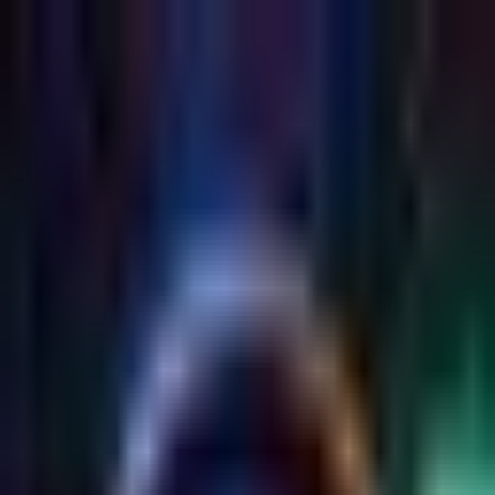
Афиша
Помощник ведущего
Кабинет клуба
Ещё
Войти
Города
/
Волгодонск
/
Игры
/
Для новичков
Игры в мафию для новичков
в Волгодонске