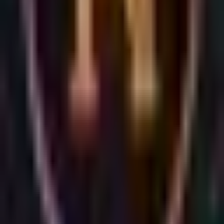
ул. Ленина, 124
Агрегатор клубов по игре в мафию. Расписание, онлайн-
запись, рейтинги.
Расписание в Telegram
Игрокам
Клубы по городам
Правила игры
Роли в мафии
Термины
Сообщество
Рейтинг клубов