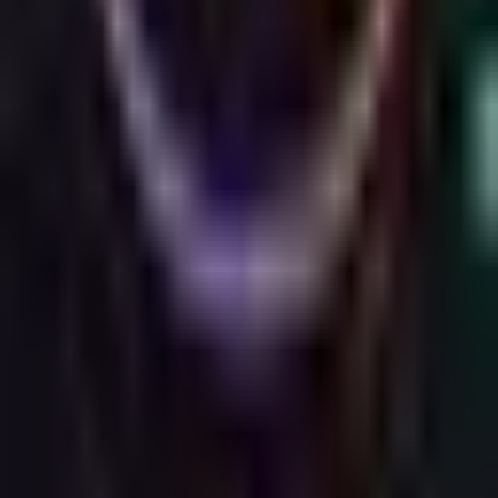
Турниры
Федерации
Новости
Блог
Мероприятия
Корпоративы
День рождения
Тимбилдинг
Бизнесу
Кабинет клуба
Добавить клуб
Добавить площадку
Добавить турнир
Партнёрам
О проекте
О проекте