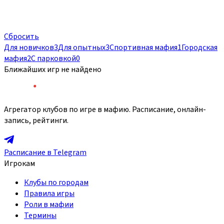
Сбросить
Для новичков
3
Для опытных
3
Спортивная мафия
1
Городская
мафия
2
С парковкой
0
Ближайших игр не найдено
Агрегатор клубов по игре в мафию. Расписание, онлайн-
запись, рейтинги.
Расписание в Telegram
Игрокам
Клубы по городам
Правила игры
Роли в мафии
Термины