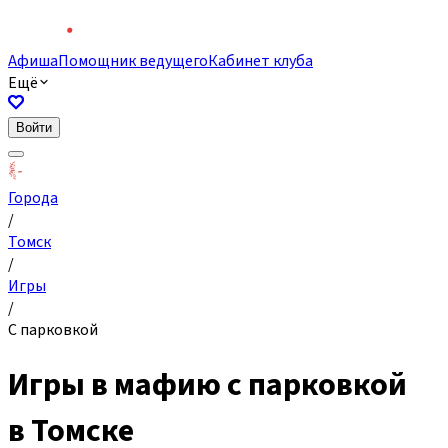
Афиша
Помощник ведущего
Кабинет клуба
Ещё
Войти
Города
/
Томск
/
Игры
/
С парковкой
Игры в мафию с парковкой
в Томске