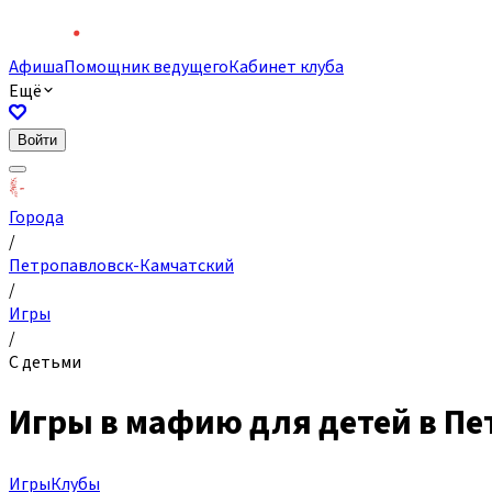
Афиша
Помощник ведущего
Кабинет клуба
Ещё
Войти
Города
/
Петропавловск-Камчатский
/
Игры
/
С детьми
Игры в мафию для детей в П
Игры
Клубы