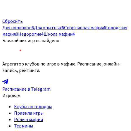
Сбросить
Для новичков
6
Для опытных
6
Спортивная мафия
6
Городская
мафия
0
Недорогие
4
Школа мафии
4
Ближайших игр не найдено
Агрегатор клубов по игре в мафию. Расписание, онлайн-
запись, рейтинги.
Расписание в Telegram
Игрокам
Клубы по городам
Правила игры
Роли в мафии
Термины