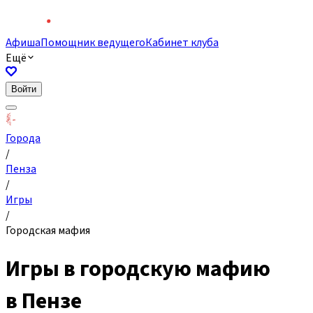
Афиша
Помощник ведущего
Кабинет клуба
Ещё
Войти
Города
/
Пенза
/
Игры
/
Городская мафия
Игры в городскую мафию
в Пензе