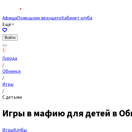
Афиша
Помощник ведущего
Кабинет клуба
Ещё
Войти
Города
/
Обнинск
/
Игры
/
С детьми
Игры в мафию для детей в О
Игры
Клубы