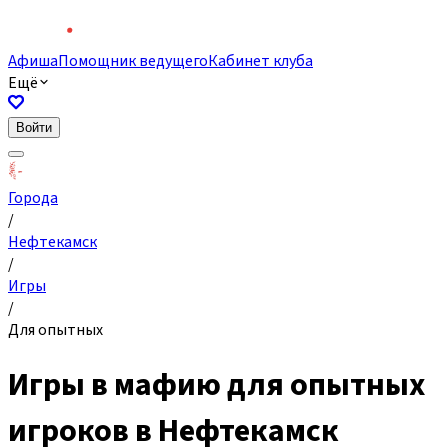
Афиша
Помощник ведущего
Кабинет клуба
Ещё
Войти
Города
/
Нефтекамск
/
Игры
/
Для опытных
Игры в мафию для опытных
игроков в Нефтекамск