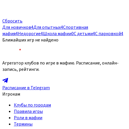
Сбросить
Для новичков
4
Для опытных
4
Спортивная
мафия
4
Недорогие
4
Школа мафии
0
С детьми
4
С парковкой
4
Ближайших игр не найдено
Агрегатор клубов по игре в мафию. Расписание, онлайн-
запись, рейтинги.
Расписание в Telegram
Игрокам
Клубы по городам
Правила игры
Роли в мафии
Термины