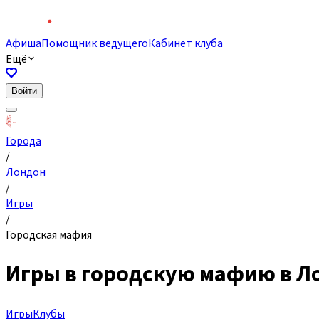
Афиша
Помощник ведущего
Кабинет клуба
Ещё
Войти
Города
/
Лондон
/
Игры
/
Городская мафия
Игры в городскую мафию в Л
Игры
Клубы