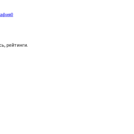
мафия
0
сь, рейтинги.