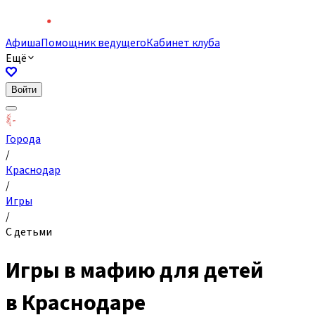
Афиша
Помощник ведущего
Кабинет клуба
Ещё
Войти
Города
/
Краснодар
/
Игры
/
С детьми
Игры в мафию для детей
в Краснодаре