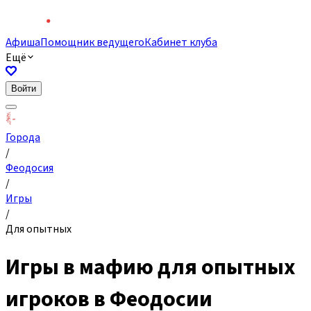
Афиша
Помощник ведущего
Кабинет клуба
Ещё
Войти
Города
/
Феодосия
/
Игры
/
Для опытных
Игры в мафию для опытных
игроков в Феодосии