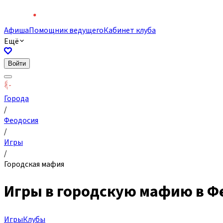
Афиша
Помощник ведущего
Кабинет клуба
Ещё
Войти
Города
/
Феодосия
/
Игры
/
Городская мафия
Игры в городскую мафию в Ф
Игры
Клубы