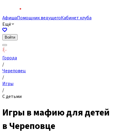
Афиша
Помощник ведущего
Кабинет клуба
Ещё
Войти
Города
/
Череповец
/
Игры
/
С детьми
Игры в мафию для детей
в Череповце