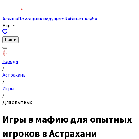
Афиша
Помощник ведущего
Кабинет клуба
Ещё
Войти
Города
/
Астрахань
/
Игры
/
Для опытных
Игры в мафию для опытных
игроков в Астрахани