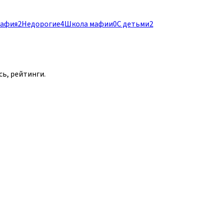
мафия
2
Недорогие
4
Школа мафии
0
С детьми
2
сь, рейтинги.