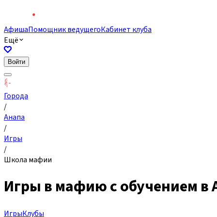
Афиша
Помощник ведущего
Кабинет клуба
Ещё
Войти
Города
/
Анапа
/
Игры
/
Школа мафии
Игры в мафию с обучением в 
Игры
Клубы