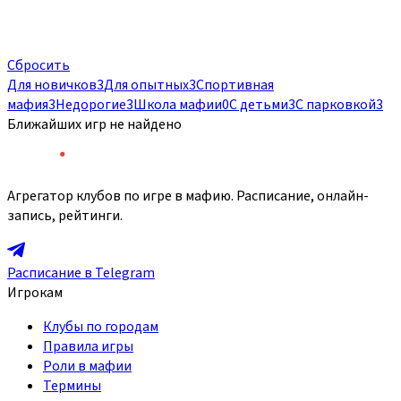
Сбросить
Для новичков
3
Для опытных
3
Спортивная
мафия
3
Недорогие
3
Школа мафии
0
С детьми
3
С парковкой
3
Ближайших игр не найдено
Агрегатор клубов по игре в мафию. Расписание, онлайн-
запись, рейтинги.
Расписание в Telegram
Игрокам
Клубы по городам
Правила игры
Роли в мафии
Термины