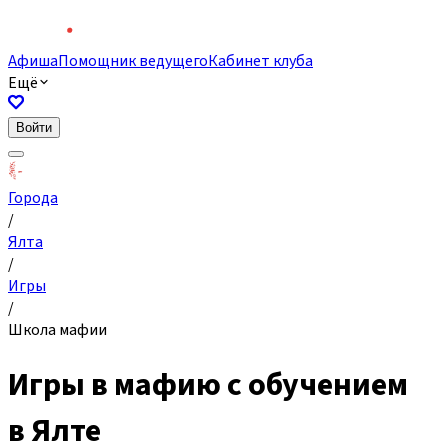
Афиша
Помощник ведущего
Кабинет клуба
Ещё
Войти
Города
/
Ялта
/
Игры
/
Школа мафии
Игры в мафию с обучением
в Ялте