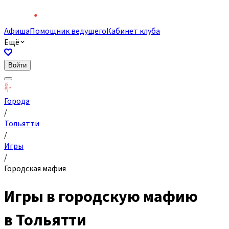
Афиша
Помощник ведущего
Кабинет клуба
Ещё
Войти
Города
/
Тольятти
/
Игры
/
Городская мафия
Игры в городскую мафию
в Тольятти