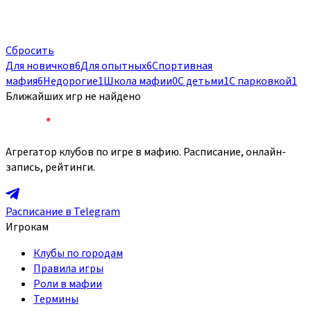
Сбросить
Для новичков
6
Для опытных
6
Спортивная
мафия
6
Недорогие
1
Школа мафии
0
С детьми
1
С парковкой
1
Ближайших игр не найдено
Агрегатор клубов по игре в мафию. Расписание, онлайн-
запись, рейтинги.
Расписание в Telegram
Игрокам
Клубы по городам
Правила игры
Роли в мафии
Термины