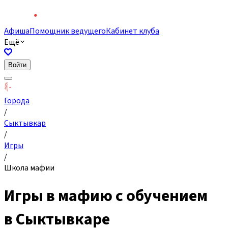
Афиша
Помощник ведущего
Кабинет клуба
Ещё
Войти
Города
/
Сыктывкар
/
Игры
/
Школа мафии
Игры в мафию с обучением
в Сыктывкаре