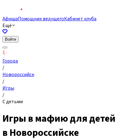
Афиша
Помощник ведущего
Кабинет клуба
Ещё
Войти
Города
/
Новороссийск
/
Игры
/
С детьми
Игры в мафию для детей
в Новороссийске