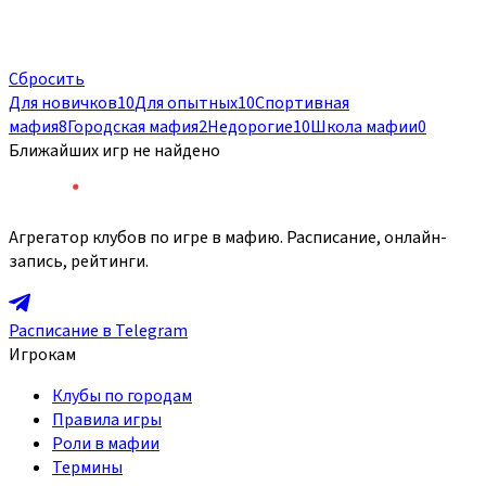
Сбросить
Для новичков
10
Для опытных
10
Спортивная
мафия
8
Городская мафия
2
Недорогие
10
Школа мафии
0
Ближайших игр не найдено
Агрегатор клубов по игре в мафию. Расписание, онлайн-
запись, рейтинги.
Расписание в Telegram
Игрокам
Клубы по городам
Правила игры
Роли в мафии
Термины