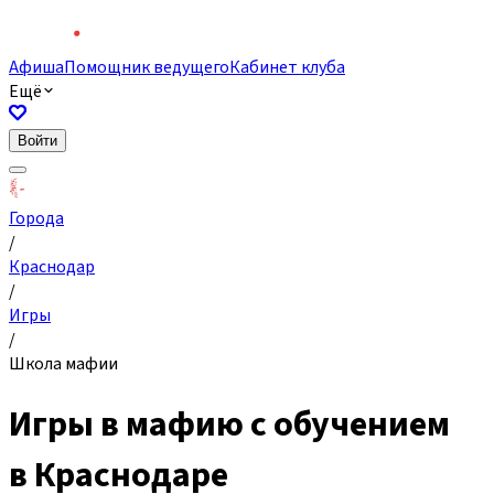
Афиша
Помощник ведущего
Кабинет клуба
Ещё
Войти
Города
/
Краснодар
/
Игры
/
Школа мафии
Игры в мафию с обучением
в Краснодаре