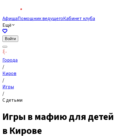
Афиша
Помощник ведущего
Кабинет клуба
Ещё
Войти
Города
/
Киров
/
Игры
/
С детьми
Игры в мафию для детей
в Кирове