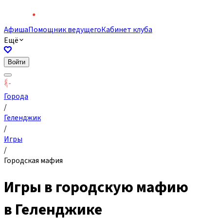
Афиша
Помощник ведущего
Кабинет клуба
Ещё
Войти
Города
/
Геленджик
/
Игры
/
Городская мафия
Игры в городскую мафию
в Геленджике