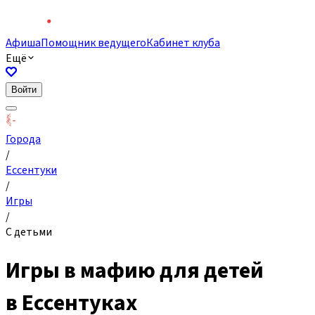
Афиша
Помощник ведущего
Кабинет клуба
Ещё
Войти
Города
/
Ессентуки
/
Игры
/
С детьми
Игры в мафию для детей
в Ессентуках