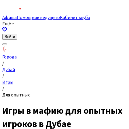
Афиша
Помощник ведущего
Кабинет клуба
Ещё
Войти
Города
/
Дубай
/
Игры
/
Для опытных
Игры в мафию для опытных
игроков в Дубае