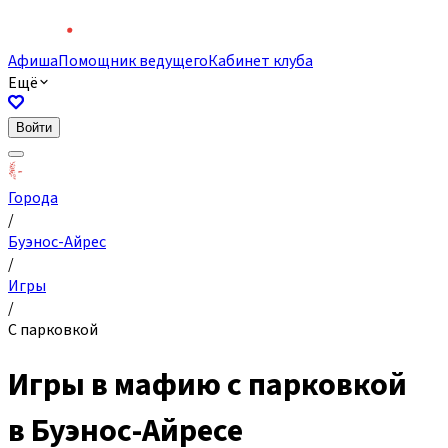
Афиша
Помощник ведущего
Кабинет клуба
Ещё
Войти
Города
/
Буэнос-Айрес
/
Игры
/
С парковкой
Игры в мафию с парковкой
в Буэнос-Айресе