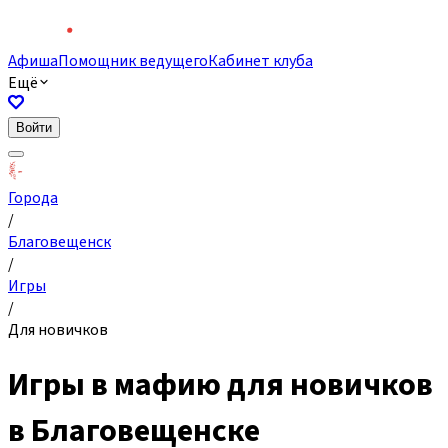
Афиша
Помощник ведущего
Кабинет клуба
Ещё
Войти
Города
/
Благовещенск
/
Игры
/
Для новичков
Игры в мафию для новичков
в Благовещенске